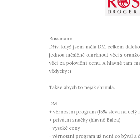
Rossmann.
Dřív, když jsem měla DM celkem daleko
jednou měsíčně omrknout věci s oranžov
věci za poloviční cenu. A hlavně tam maj
vždycky :)
Takže abych to nějak shrnula.
DM
+ věrnostní program (15% sleva na celý 
+ privátní značky (hlavně Balea)
- vysoké ceny
- věrnostní program už není co býval a dá