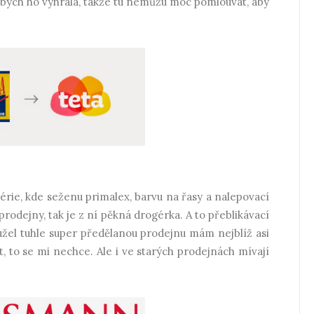
bych ho vyhrála, takže tu nemůžu moc pomlouvat, aby
érie, kde seženu primalex, barvu na řasy a nalepovací
 prodejny, tak je z ní pěkná drogérka. A to přeblikávací
hužel tuhle super předělanou prodejnu mám nejblíž asi
, to se mi nechce. Ale i ve starých prodejnách mívají