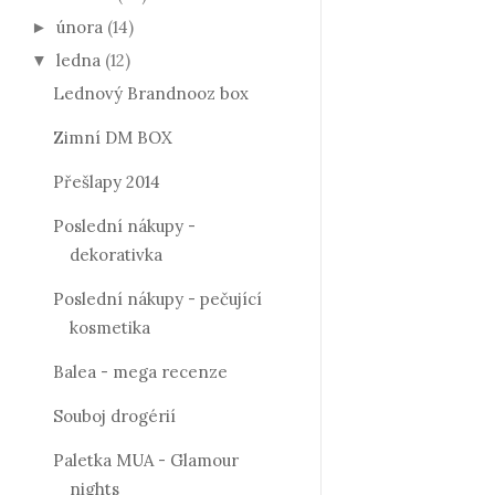
února
(14)
►
ledna
(12)
▼
Lednový Brandnooz box
Zimní DM BOX
Přešlapy 2014
Poslední nákupy -
dekorativka
Poslední nákupy - pečující
kosmetika
Balea - mega recenze
Souboj drogérií
Paletka MUA - Glamour
nights