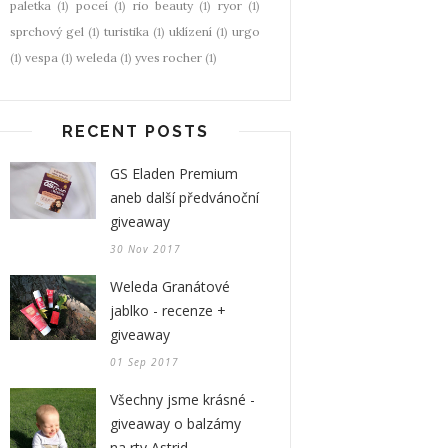
paletka
(1)
poceí
(1)
rio beauty
(1)
ryor
(1)
sprchový gel
(1)
turistika
(1)
uklízení
(1)
urgo
(1)
vespa
(1)
weleda
(1)
yves rocher
(1)
RECENT POSTS
GS Eladen Premium
aneb další předvánoční
giveaway
30 Nov 2017
Weleda Granátové
jablko - recenze +
giveaway
01 Sep 2017
Všechny jsme krásné -
giveaway o balzámy
na rty Astrid