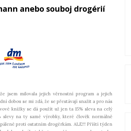
mann anebo souboj drogérií
e jsem milovala jejich věrnostní program a jejich
ední dobou se mi zdá, že se přestávají snažit a pro nás
evové knížky se dá použít už jen ta 15% sleva na celý
% slevy na ty samé výrobky, které člověk normálně
apálené proti ostatním drogérkám. ALE!!! Příští týden