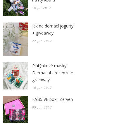
10 Jul 2017
Jak na domácí jogurty
+ giveaway
22 Jun 2017
Plátýnkové masky
Dermacol - recenze +
giveaway
10 Jun 2017
FAB5IVE box - červen
09 Jun 2017