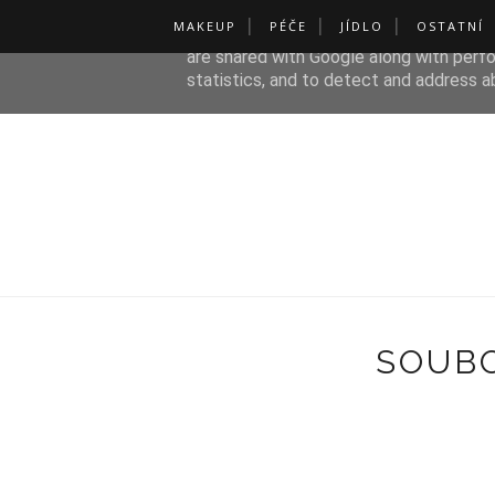
MAKEUP
PÉČE
JÍDLO
OSTATNÍ
This site uses cookies from Google to de
are shared with Google along with perfo
statistics, and to detect and address a
SOUBO