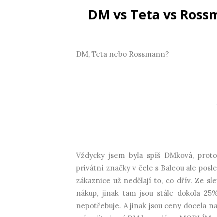
DM vs Teta vs Ross
DM, Teta nebo Rossmann?
Vždycky jsem byla spíš DMková, protož
privátní značky v čele s Baleou ale posl
zákaznice už nedělají to, co dřív. Ze sl
nákup, jinak tam jsou stále dokola 25
nepotřebuje. A jinak jsou ceny docela n