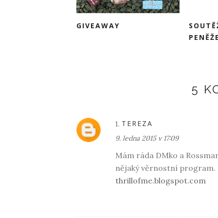
GIVEAWAY
SOUTĚ
PENĚŽ
5 
TEREZA
9. ledna 2015 v 17:09
Mám ráda DMko a Rossmann
nějaký věrnostní program.
thrillofme.blogspot.com