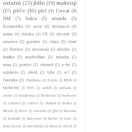
ostatní
(23)
jídlo
(19)
makeup
(17)
péče
(16)
pleť
(9)
l´oreal
(8)
DM
(7)
balea
(5)
sranda
(5)
Kosmetika
(4)
avon
(4)
dermacol
(4)
mimi
(4)
rtěnka
(4)
CK
(3)
alverde
(3)
essence
(3)
garnier
(3)
vlasy
(3)
vůně
(3)
Batiste
(2)
dovolená
(2)
driclor
(2)
hudba
(2)
maybelline
(2)
missha
(2)
mua
(2)
peníze
(2)
rimmel
(2)
s-he
(2)
sephora
(2)
sleek
(2)
tělo
(2)
w7
(2)
řasenka
(2)
Charismo
(1)
Estyle
(1)
MUR
(1)
MeMeME
(1)
NYX
(1)
ardell
(1)
armani
(1)
avene
(1)
bioderma
(1)
biotherm
(1)
burberry
(1)
carmex
(1)
catrice
(1)
chanel
(1)
dedra
(1)
diesel
(1)
dove
(1)
eucerin
(1)
ghí
(1)
klorane
(1)
kontakt
(1)
lancome
(1)
lirene
(1)
mac
(1)
max factor
(1)
micelárka
(1)
mixa
(1)
obočí
(1)