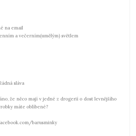
né na email
 denním a večerním(umělým) světlem
žádná sláva
o, že něco mají v jedné z drogerií o dost levnějšího
výrobky máte oblíbené?
facebook.com/barusminky