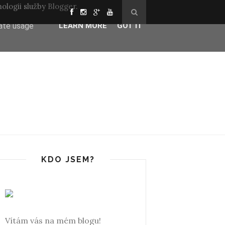
ologii služby
Blogger
.
ser-agent
rate usage
LEARN MORE
GOT IT
KDO JSEM?
Vítám vás na mém blogu!