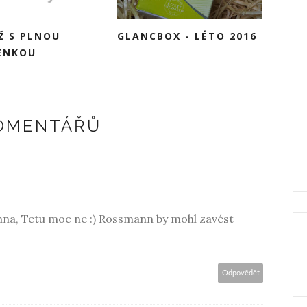
Ž S PLNOU
GLANCBOX - LÉTO 2016
ENKOU
KOMENTÁŘŮ
a, Tetu moc ne :) Rossmann by mohl zavést
Odpovědět