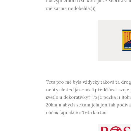
má vyjít zimní DM box a já se MODLÍM a
mě karma nedoběhla:)))
Teta pro mě byla vždycky taková ta drog
nehty ale teď jak začali předělávat svoje
světlo u dekorativky? To je pecka :) Bo
20km a abych se tam jela jen tak podívat
občas fajn akce s Teta kartou.