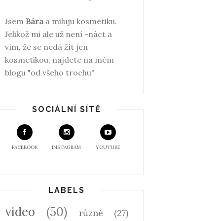
Jsem
Bára
a miluju kosmetiku.
Jelikož mi ale už není -náct a
vím, že se nedá žít jen
kosmetikou, najdete na mém
blogu "od všeho trochu"
SOCIÁLNÍ SÍTĚ
FACEBOOK
INSTAGRAM
YOUTUBE
LABELS
video
(50)
různé
(27)