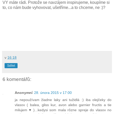
VY máte rádi. Protože se navzájem inspirujeme, koupíme si
to, co nám bude vyhovovat, ušetříme...a to chceme, ne :)?
v
16:18
Sdílet
6 komentářů:
Anonymní
28. února 2015 v 17:00
ja nepoužívam žiadne laky ani tužidlá :) iba olejčeky do
vlasov ( balea, gliss kur, avon alebo garnier fructis a tie
milujem ♥ )...kedysi som mala rôzne spreje do vlasov no