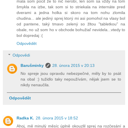
mala som pocit že to nič nerobí, len som sa vždy na tom
šmykla na izbe, tak som si to striekala na internáte pred
dverami a jedna holka si skoro na tom nohu zlomila
chudina... ale jediný sprej ktorý mi asi pomohol na vlasy bol
od pantene, taký tmavo zelený so žltou "tabletkou" na
obale, no už som ho v obchode bohužiaľ nevidela...vtedy to
bol dopredaj :(
Odpovědět
Odpovědi
Barušminky
28. února 2015 v 20:13
No spreje jsou opravdu nebezpečné, měly by to psát
na obal :) tužidlo taky nepoužívám, nějak jsem se to
nikdy nenaučila.
Odpovědět
Radka K.
28. února 2015 v 18:52
Ahoj, mě minulý měsíc úplně okouzlil sprej na rozčesání a