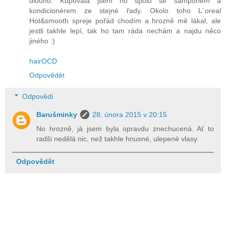
dlouho. Kupovala jsem ho spolu se šamponem a
kondicionérem ze stejné řady. Okolo toho L´oreal
Hot&smooth spreje pořád chodím a hrozně mě lákal, ale
jestli takhle lepí, tak ho tam ráda nechám a najdu něco
jiného :)
hairOCD
Odpovědět
Odpovědi
Barušminky
28. února 2015 v 20:15
No hrozně, já jsem byla opravdu znechucená. Ať to
radši nedělá nic, než takhle hnusné, ulepené vlasy
Odpovědět