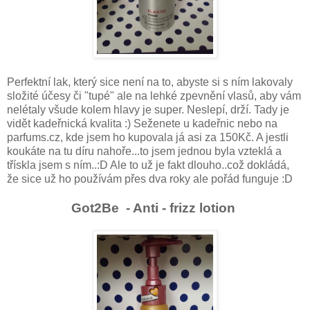
Perfektní lak, který sice není na to, abyste si s ním lakovaly
složité účesy či "tupé" ale na lehké zpevnění vlasů, aby vám
nelétaly všude kolem hlavy je super. Neslepí, drží. Tady je
vidět kadeřnická kvalita :) Seženete u kadeřnic nebo na
parfums.cz, kde jsem ho kupovala já asi za 150Kč. A jestli
koukáte na tu díru nahoře...to jsem jednou byla vzteklá a
třískla jsem s ním..:D Ale to už je fakt dlouho..což dokládá,
že sice už ho používám přes dva roky ale pořád funguje :D
Got2Be - Anti - frizz lotion