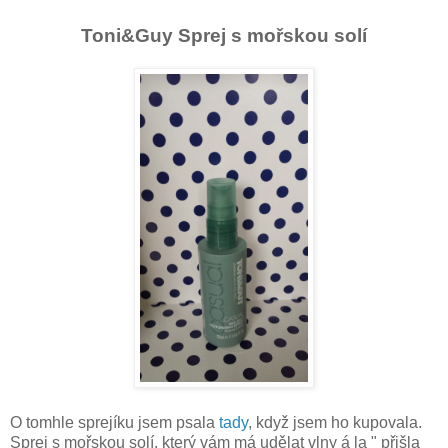
Toni&Guy Sprej s mořskou solí
O tomhle sprejíku jsem psala
tady
, když jsem ho kupovala.
Sprej s mořskou solí, který vám má udělat vlny á la " přišla