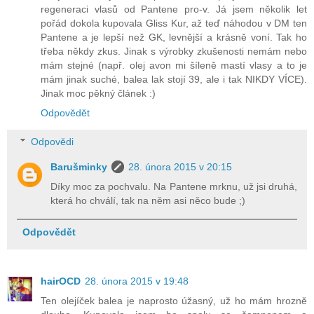
regeneraci vlasů od Pantene pro-v. Já jsem několik let
pořád dokola kupovala Gliss Kur, až teď náhodou v DM ten
Pantene a je lepší než GK, levnější a krásně voní. Tak ho
třeba někdy zkus. Jinak s výrobky zkušenosti nemám nebo
mám stejné (např. olej avon mi šíleně mastí vlasy a to je
mám jinak suché, balea lak stojí 39, ale i tak NIKDY VÍCE).
Jinak moc pěkný článek :)
Odpovědět
Odpovědi
Barušminky
28. února 2015 v 20:15
Díky moc za pochvalu. Na Pantene mrknu, už jsi druhá,
která ho chválí, tak na něm asi něco bude ;)
Odpovědět
hairOCD
28. února 2015 v 19:48
Ten olejíček balea je naprosto úžasný, už ho mám hrozně