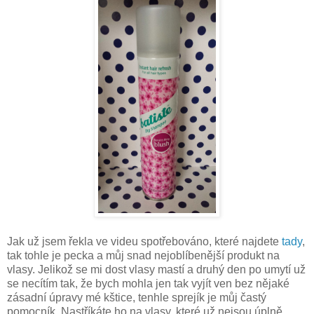
Jak už jsem řekla ve videu spotřebováno, které najdete
tady
,
tak tohle je pecka a můj snad nejoblíbenější produkt na
vlasy. Jelikož se mi dost vlasy mastí a druhý den po umytí už
se necítím tak, že bych mohla jen tak vyjít ven bez nějaké
zásadní úpravy mé kštice, tenhle sprejík je můj častý
pomocník. Nastříkáte ho na vlasy, které už nejsou úplně