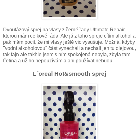
Dvoufázový sprej na vlasy z černé řady Ultimate Repair,
kterou mám celkově ráda. Ale já z toho spreje cítím alkohol a
pak mám pocit, že mi vlasy ještě víc vysušuje. Možná, kdyby
"vodní alkoholovou" část vynechali a nechali jen tu olejovou,
tak fajn ale takhle jsem s ním spokojená nebyla, zbyla tam
třetina a už ho nepoužívám a ani používat nebudu.
L´oreal Hot&smooth sprej