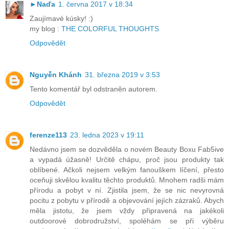
►Naďa
1. června 2017 v 18:34
Zaujímavé kúsky! :)
my blog :
THE COLORFUL THOUGHTS
Odpovědět
Nguyễn Khánh
31. března 2019 v 3:53
Tento komentář byl odstraněn autorem.
Odpovědět
ferenze113
23. ledna 2023 v 19:11
Nedávno jsem se dozvěděla o novém Beauty Boxu Fab5ive
a vypadá úžasně! Určitě chápu, proč jsou produkty tak
oblíbené. Ačkoli nejsem velkým fanouškem líčení, přesto
oceňuji skvělou kvalitu těchto produktů. Mnohem radši mám
přírodu a pobyt v ní. Zjistila jsem, že se nic nevyrovná
pocitu z pobytu v přírodě a objevování jejích zázraků. Abych
měla jistotu, že jsem vždy připravená na jakékoli
outdoorové dobrodružství, spoléhám se při výběru