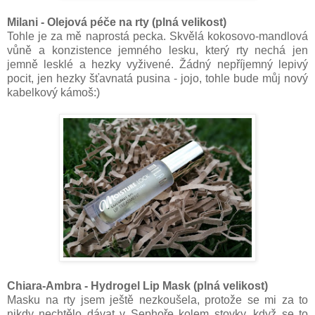
Milani - Olejová péče na rty (plná velikost)
Tohle je za mě naprostá pecka. Skvělá kokosovo-mandlová
vůně a konzistence jemného lesku, který rty nechá jen
jemně lesklé a hezky vyživené. Žádný nepříjemný lepivý
pocit, jen hezky šťavnatá pusina - jojo, tohle bude můj nový
kabelkový kámoš:)
Chiara-Ambra - Hydrogel Lip Mask (plná velikost)
Masku na rty jsem ještě nezkoušela, protože se mi za to
nikdy nechtělo dávat v Sephoře kolem stovky, když se to