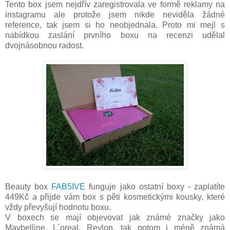
Tento box jsem nejdřív zaregistrovala ve formě reklamy na
instagramu ale protože jsem nikde neviděla žádné
reference, tak jsem si ho neobjednala. Proto mi mejl s
nabídkou zaslání prvního boxu na recenzi udělal
dvojnásobnou radost.
Beauty box
FAB5IVE
funguje jako ostatní boxy - zaplatíte
449Kč a přijde vám box s pěti kosmetickými kousky, které
vždy převyšují hodnotu boxu.
V boxech se mají objevovat jak známé značky jako
Maybelline, L´oreal, Revlon, tak potom i méně známá