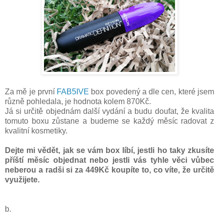
Za mě je první
FAB5IVE
box povedený a dle cen, které jsem
různě pohledala, je hodnota kolem 870Kč.
Já si určitě objednám další vydání a budu doufat, že kvalita
tomuto boxu zůstane a budeme se každý měsíc radovat z
kvalitní kosmetiky.
Dejte mi vědět, jak se vám box líbí, jestli ho taky zkusíte
příští měsíc objednat nebo jestli vás tyhle věci vůbec
neberou a radši si za 449Kč koupíte to, co víte, že určitě
využijete.
b.