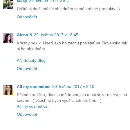
Maky
29. května 2017 v 8:41
Určitě si další měsíc objednám samé krásné produkty. :)
Odpovědět
Alena N
29. května 2017 v 16:45
Krásny boxík. Hneď ako ho začnú posielať na Slovensko tak
si ho objednám.
AN Beauty Blog
Odpovědět
All my cosmetics
30. května 2017 v 9:10
Pěkná krabička, docela mě to zaujalo a asi si zarezervuji na
červen :-) všechno bych využila tak proč ne :-)
All my cosmetics
Odpovědět