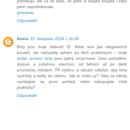
potřebuju, ale už se stalo, že jsem si nějaké koupila i když
jsem nepotřebovala
giveaway
Odpovědět
Aneta
22. listopadu 2024 v 16:05
Boty jsou moje slabost! 😊 Mám sice pár elegantních
kousků, ale nejčastěji sahám po těch praktických – moje
under armour boty
jsou úplný must-have. Jsou pohodlné,
stylové a zvládnou všechno, od běhání až po delší
procházky městem. Při výběru si dávám záležet, aby boty
vydržely a ladily ke všemu. Jak to máte vy? Taky se někdy
zamilujete na první pohled, nebo nakupujete čistě
prakticky?
Odpovědět