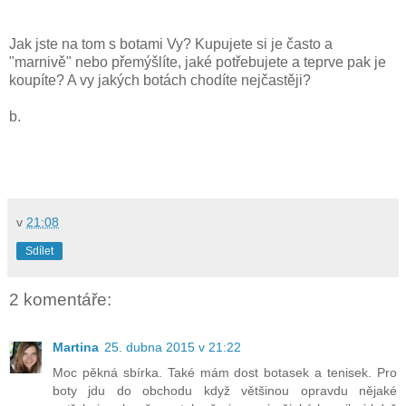
Jak jste na tom s botami Vy? Kupujete si je často a
"marnivě" nebo přemýšlíte, jaké potřebujete a teprve pak je
koupíte? A vy jakých botách chodíte nejčastěji?
b.
v
21:08
Sdílet
2 komentáře:
Martina
25. dubna 2015 v 21:22
Moc pěkná sbírka. Také mám dost botasek a tenisek. Pro
boty jdu do obchodu když většinou opravdu nějaké