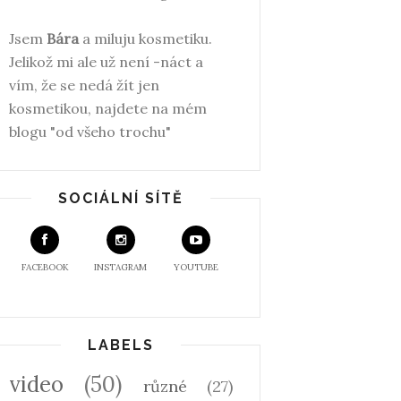
Jsem
Bára
a miluju kosmetiku.
Jelikož mi ale už není -náct a
vím, že se nedá žít jen
kosmetikou, najdete na mém
blogu "od všeho trochu"
SOCIÁLNÍ SÍTĚ
FACEBOOK
INSTAGRAM
YOUTUBE
LABELS
video
(50)
různé
(27)