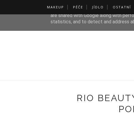
MAKEUP
PÉČE
JÍDLO
OSTATNÍ
This site uses cookies from Google to de
are shared with Google along with perfo
statistics, and to detect and address a
RIO BEAUT
PO