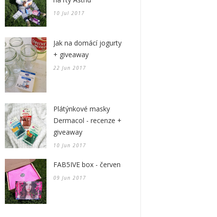
10 Jul 2017
Jak na domácí jogurty
+ giveaway
22 Jun 2017
Plátýnkové masky
Dermacol - recenze +
giveaway
10 Jun 2017
FAB5IVE box - červen
09 Jun 2017