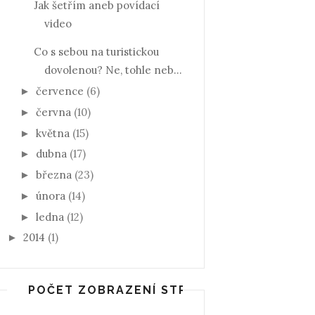
Jak šetřím aneb povídací
video
Co s sebou na turistickou
dovolenou? Ne, tohle neb...
července
(6)
►
června
(10)
►
května
(15)
►
dubna
(17)
►
března
(23)
►
února
(14)
►
ledna
(12)
►
2014
(1)
►
POČET ZOBRAZENÍ STRÁNKY