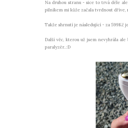
Na druhou stranu - sice to trvá déle al
pilníkem mi kůže začala tvrdnout dříve,
Takže shrnutí je následující - za 599Kč j
Další věc, kterou už jsem nevyhrála ale 
paralyzér..:D