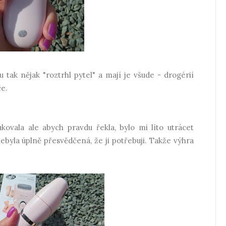
 tak nějak "roztrhl pytel" a mají je všude - drogérií
če.
vala ale abych pravdu řekla, bylo mi líto utrácet
byla úplně přesvědčená, že ji potřebuji. Takže výhra