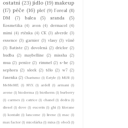
ostatní
(23)
jídlo
(19)
makeup
(17)
péče
(16)
pleť
(9)
l´oreal
(8)
DM
(7)
balea
(5)
sranda
(5)
Kosmetika
(4)
avon
(4)
dermacol
(4)
mimi
(4)
rtěnka
(4)
CK
(3)
alverde
(3)
essence
(3)
garnier
(3)
vlasy
(3)
vůně
(3)
Batiste
(2)
dovolená
(2)
driclor
(2)
hudba
(2)
maybelline
(2)
missha
(2)
mua
(2)
peníze
(2)
rimmel
(2)
s-he
(2)
sephora
(2)
sleek
(2)
tělo
(2)
w7
(2)
řasenka
(2)
Charismo
(1)
Estyle
(1)
MUR
(1)
MeMeME
(1)
NYX
(1)
ardell
(1)
armani
(1)
avene
(1)
bioderma
(1)
biotherm
(1)
burberry
(1)
carmex
(1)
catrice
(1)
chanel
(1)
dedra
(1)
diesel
(1)
dove
(1)
eucerin
(1)
ghí
(1)
klorane
(1)
kontakt
(1)
lancome
(1)
lirene
(1)
mac
(1)
max factor
(1)
micelárka
(1)
mixa
(1)
obočí
(1)