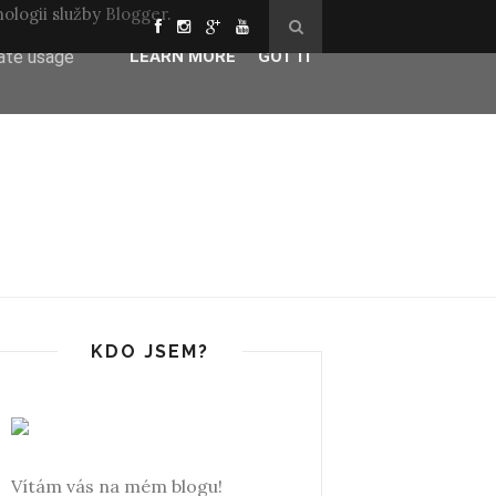
ologii služby
Blogger
.
ser-agent
rate usage
LEARN MORE
GOT IT
KDO JSEM?
Vítám vás na mém blogu!