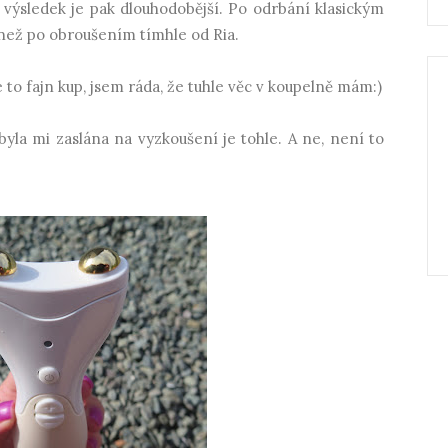
e výsledek je pak dlouhodobější. Po odrbání klasickým
 než po obroušením tímhle od Ria.
e to fajn kup, jsem ráda, že tuhle věc v koupelně mám:)
byla mi zaslána na vyzkoušení je tohle. A ne, není to