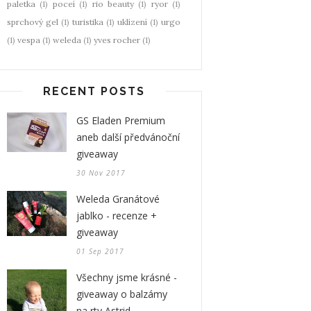
paletka
(1)
poceí
(1)
rio beauty
(1)
ryor
(1)
sprchový gel
(1)
turistika
(1)
uklízení
(1)
urgo
(1)
vespa
(1)
weleda
(1)
yves rocher
(1)
RECENT POSTS
GS Eladen Premium
aneb další předvánoční
giveaway
30 Nov 2017
Weleda Granátové
jablko - recenze +
giveaway
01 Sep 2017
Všechny jsme krásné -
giveaway o balzámy
na rty Astrid