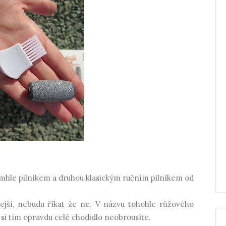
tímhle pilníkem a druhou klasickým ručním pilníkem od
ejší, nebudu říkat že ne. V názvu tohohle růžového
 si tím opravdu celé chodidlo neobrousíte.