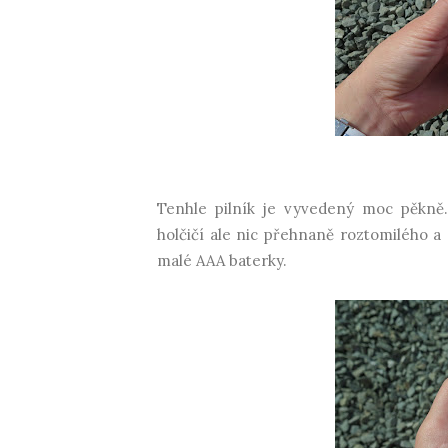
Tenhle pilník je vyvedený moc pěkně.
holčičí ale nic přehnaně roztomilého a
malé AAA baterky.